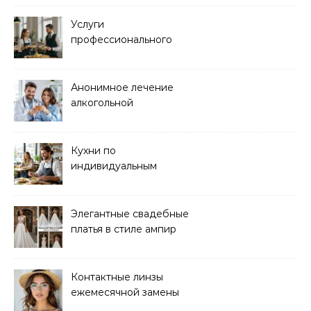
Услуги
профессионального
кейтеринга для
мероприятий любого
формата
Анонимное лечение
алкогольной
зависимости в клинике
Кухни по
индивидуальным
размерам
Элегантные свадебные
платья в стиле ампир
Контактные линзы
ежемесячной замены
для коррекции зрения