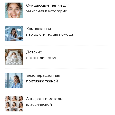
Очищающие пенки для
умывания в категории
основного ухода
Комплексная
наркологическая помощь
и детоксикация
Детские
ортопедические
матрасы для здорового
сна
Безоперационная
подтяжка тканей
методом лазерного
лифтинга
Аппараты и методы
классической
электроэпиляции Apilus