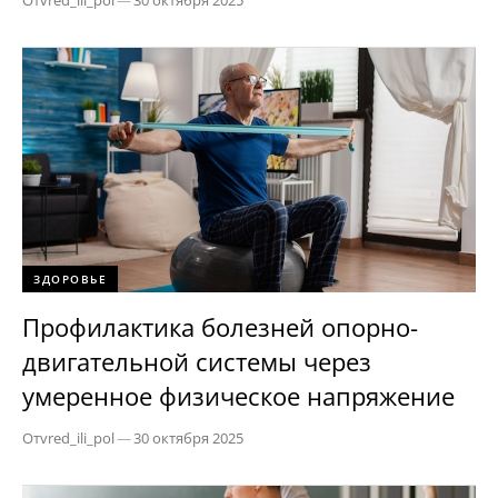
От
vred_ili_pol
—
30 октября 2025
ЗДОРОВЬЕ
Профилактика болезней опорно-
двигательной системы через
умеренное физическое напряжение
От
vred_ili_pol
—
30 октября 2025