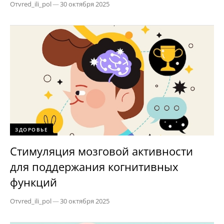
От
vred_ili_pol
—
30 октября 2025
ЗДОРОВЬЕ
Стимуляция мозговой активности
для поддержания когнитивных
функций
От
vred_ili_pol
—
30 октября 2025