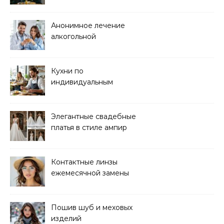
кейтеринга для
мероприятий любого
формата
Анонимное лечение
алкогольной
зависимости в клинике
Кухни по
индивидуальным
размерам
Элегантные свадебные
платья в стиле ампир
Контактные линзы
ежемесячной замены
для коррекции зрения
Пошив шуб и меховых
изделий