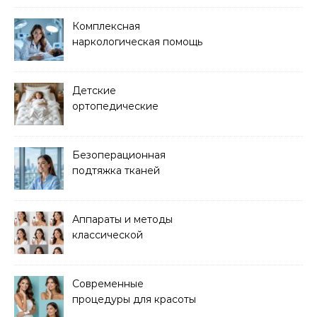
Комплексная
наркологическая помощь
и детоксикация
Детские
ортопедические
матрасы для здорового
сна
Безоперационная
подтяжка тканей
методом лазерного
лифтинга
Аппараты и методы
классической
электроэпиляции Apilus
Современные
процедуры для красоты
и здоровья кожи