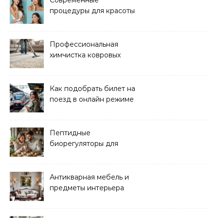
Современные
процедуры для красоты
и здоровья кожи
Профессиональная
химчистка ковровых
покрытий на дому
Как подобрать билет на
поезд в онлайн режиме
Пептидные
биорегуляторы для
восстановления
организма
Антикварная мебель и
предметы интерьера