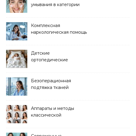
умывания в категории
основного ухода
Комплексная
наркологическая помощь
и детоксикация
Детские
ортопедические
матрасы для здорового
сна
Безоперационная
подтяжка тканей
методом лазерного
лифтинга
Аппараты и методы
классической
электроэпиляции Apilus