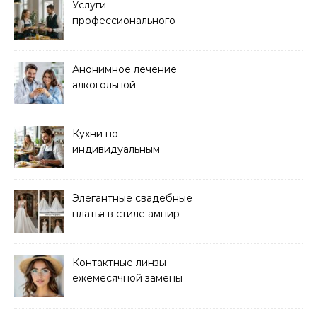
Услуги
профессионального
кейтеринга для
мероприятий любого
формата
Анонимное лечение
алкогольной
зависимости в клинике
Кухни по
индивидуальным
размерам
Элегантные свадебные
платья в стиле ампир
Контактные линзы
ежемесячной замены
для коррекции зрения