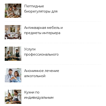
Пептидные
биорегуляторы для
восстановления
организма
Антикварная мебель и
предметы интерьера
Услуги
профессионального
кейтеринга для
мероприятий любого
формата
Анонимное лечение
алкогольной
зависимости в клинике
Кухни по
индивидуальным
размерам