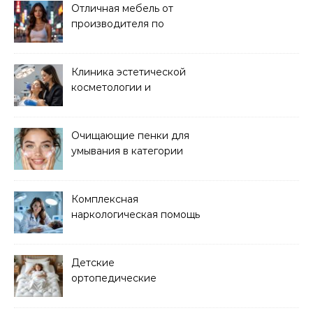
Отличная мебель от
производителя по
хорошей цене
Клиника эстетической
косметологии и
аппаратных процедур
Очищающие пенки для
умывания в категории
основного ухода
Комплексная
наркологическая помощь
и детоксикация
Детские
ортопедические
матрасы для здорового
сна