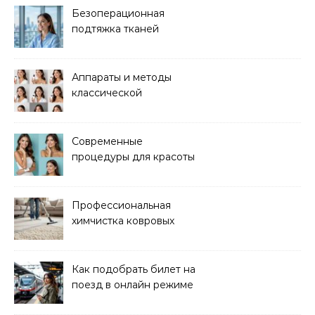
Безоперационная
подтяжка тканей
методом лазерного
лифтинга
Аппараты и методы
классической
электроэпиляции Apilus
Современные
процедуры для красоты
и здоровья кожи
Профессиональная
химчистка ковровых
покрытий на дому
Как подобрать билет на
поезд в онлайн режиме