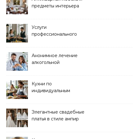
предметы интерьера
Услуги
профессионального
кейтеринга для
мероприятий любого
формата
Анонимное лечение
алкогольной
зависимости в клинике
Кухни по
индивидуальным
размерам
Элегантные свадебные
платья в стиле ампир