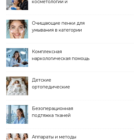
косметологии и
аппаратных процедур
Очищающие пенки для
умывания в категории
основного ухода
Комплексная
наркологическая помощь
и детоксикация
Детские
ортопедические
матрасы для здорового
сна
Безоперационная
подтяжка тканей
методом лазерного
лифтинга
Аппараты и методы