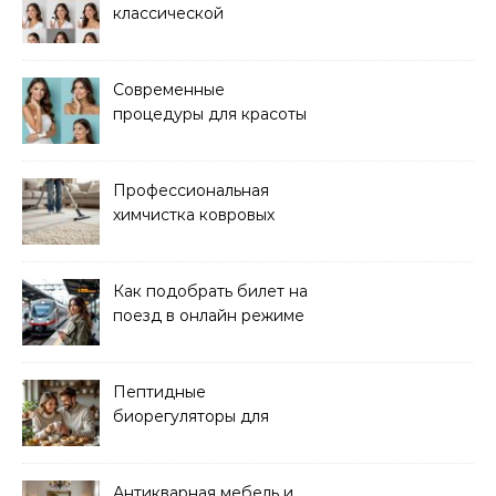
классической
электроэпиляции Apilus
Современные
процедуры для красоты
и здоровья кожи
Профессиональная
химчистка ковровых
покрытий на дому
Как подобрать билет на
поезд в онлайн режиме
Пептидные
биорегуляторы для
восстановления
организма
Антикварная мебель и