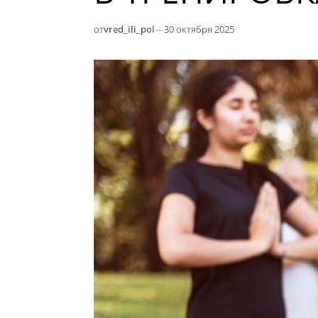
от
vred_ili_pol
—
30 октября 2025