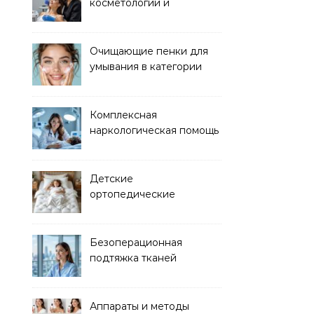
косметологии и
аппаратных процедур
Очищающие пенки для
умывания в категории
основного ухода
Комплексная
наркологическая помощь
и детоксикация
Детские
ортопедические
матрасы для здорового
сна
Безоперационная
подтяжка тканей
методом лазерного
лифтинга
Аппараты и методы