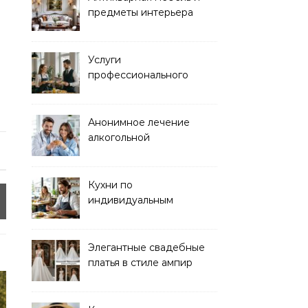
предметы интерьера
Услуги
профессионального
кейтеринга для
мероприятий любого
формата
Анонимное лечение
алкогольной
зависимости в клинике
Кухни по
индивидуальным
размерам
Элегантные свадебные
платья в стиле ампир