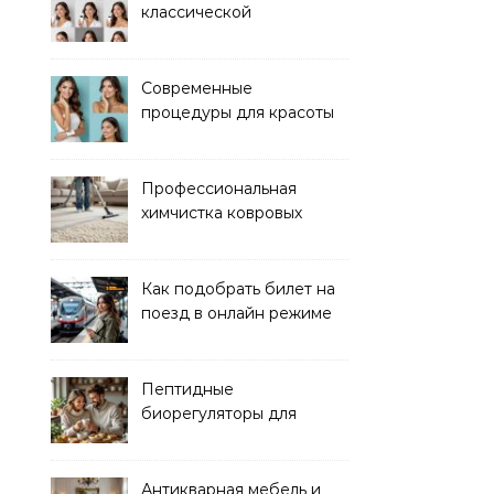
классической
электроэпиляции Apilus
Современные
процедуры для красоты
и здоровья кожи
Профессиональная
химчистка ковровых
покрытий на дому
Как подобрать билет на
поезд в онлайн режиме
Пептидные
биорегуляторы для
восстановления
организма
Антикварная мебель и