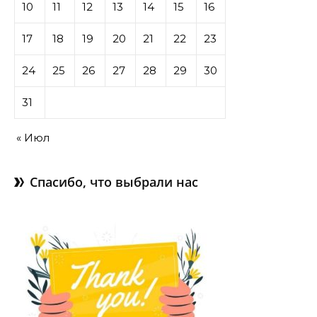
10
11
12
13
14
15
16
17
18
19
20
21
22
23
24
25
26
27
28
29
30
31
« Июл
Спасибо, что выбрали нас