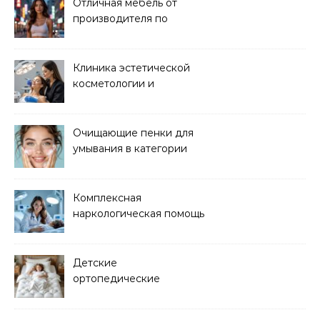
Отличная мебель от
производителя по
хорошей цене
Клиника эстетической
косметологии и
аппаратных процедур
Очищающие пенки для
умывания в категории
основного ухода
Комплексная
наркологическая помощь
и детоксикация
Детские
ортопедические
матрасы для здорового
сна