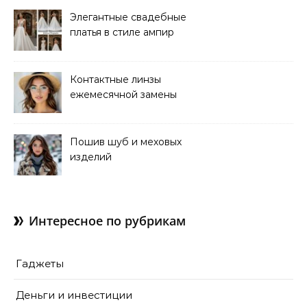
Элегантные свадебные
платья в стиле ампир
Контактные линзы
ежемесячной замены
для коррекции зрения
Пошив шуб и меховых
изделий
Интересное по рубрикам
Гаджеты
Деньги и инвестиции