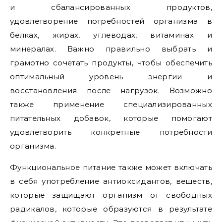
и сбалансированных продуктов,
удовлетворение потребностей организма в
белках, жирах, углеводах, витаминах и
минералах. Важно правильно выбрать и
грамотно сочетать продукты, чтобы обеспечить
оптимальный уровень энергии и
восстановления после нагрузок. Возможно
также применение специализированных
питательных добавок, которые помогают
удовлетворить конкретные потребности
организма.
Функциональное питание также может включать
в себя употребление антиоксидантов, веществ,
которые защищают организм от свободных
радикалов, которые образуются в результате