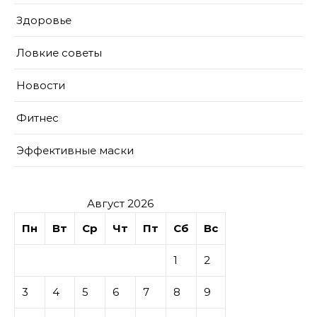
Здоровье
Ловкие советы
Новости
Фитнес
Эффективные маски
Август 2026
Пн
Вт
Ср
Чт
Пт
Сб
Вс
1
2
3
4
5
6
7
8
9