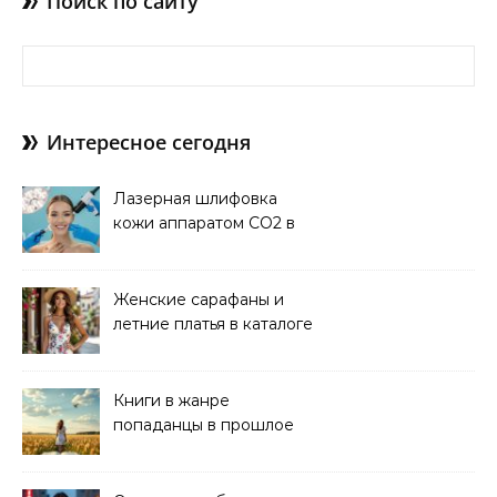
Поиск по сайту
Найти:
Интересное сегодня
Лазерная шлифовка
кожи аппаратом CO2 в
клинике
Женские сарафаны и
летние платья в каталоге
Книги в жанре
попаданцы в прошлое
читать онлайн