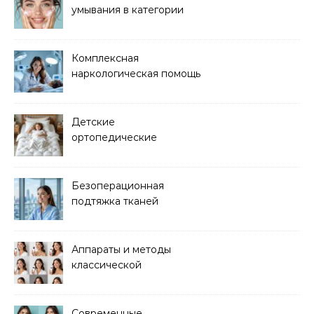
умывания в категории
основного ухода
Комплексная
наркологическая помощь
и детоксикация
Детские
ортопедические
матрасы для здорового
сна
Безоперационная
подтяжка тканей
методом лазерного
лифтинга
Аппараты и методы
классической
электроэпиляции Apilus
Современные