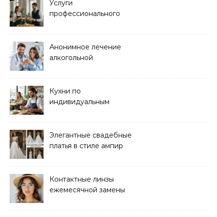
Услуги
профессионального
кейтеринга для
мероприятий любого
формата
Анонимное лечение
алкогольной
зависимости в клинике
Кухни по
индивидуальным
размерам
Элегантные свадебные
платья в стиле ампир
Контактные линзы
ежемесячной замены
для коррекции зрения