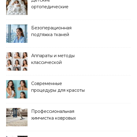
ортопедические
матрасы для здорового
сна
Безоперационная
подтяжка тканей
методом лазерного
лифтинга
Аппараты и методы
классической
электроэпиляции Apilus
Современные
процедуры для красоты
и здоровья кожи
Профессиональная
химчистка ковровых
покрытий на дому