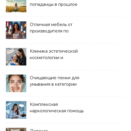
попаданцы в прошлое
читать онлайн
Отличная мебель от
производителя по
хорошей цене
Клиника эстетической
косметологии и
аппаратных процедур
Очищающие пенки для
умывания в категории
основного ухода
Комплексная
наркологическая помощь
и детоксикация
Детские