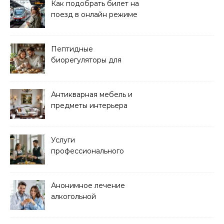
Как подобрать билет на
поезд в онлайн режиме
Пептидные
биорегуляторы для
восстановления
организма
Антикварная мебель и
предметы интерьера
Услуги
профессионального
кейтеринга для
мероприятий любого
формата
Анонимное лечение
алкогольной
зависимости в клинике