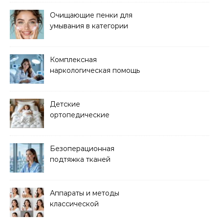
Очищающие пенки для
умывания в категории
основного ухода
Комплексная
наркологическая помощь
и детоксикация
Детские
ортопедические
матрасы для здорового
сна
Безоперационная
подтяжка тканей
методом лазерного
лифтинга
Аппараты и методы
классической
электроэпиляции Apilus