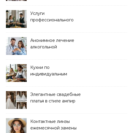
Услуги
профессионального
кейтеринга для
мероприятий любого
формата
Анонимное лечение
алкогольной
зависимости в клинике
Кухни по
индивидуальным
размерам
Элегантные свадебные
платья в стиле ампир
Контактные линзы
ежемесячной замены