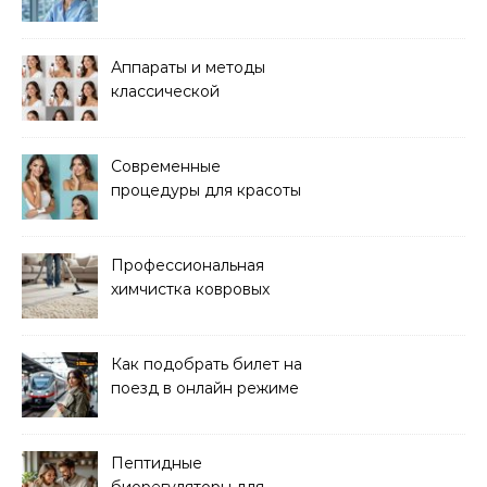
методом лазерного
лифтинга
Аппараты и методы
классической
электроэпиляции Apilus
Современные
процедуры для красоты
и здоровья кожи
Профессиональная
химчистка ковровых
покрытий на дому
Как подобрать билет на
поезд в онлайн режиме
Пептидные