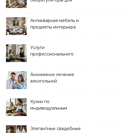
биорегуляторы для
восстановления
организма
Антикварная мебель и
предметы интерьера
Услуги
профессионального
кейтеринга для
мероприятий любого
формата
Анонимное лечение
алкогольной
зависимости в клинике
Кухни по
индивидуальным
размерам
Элегантные свадебные