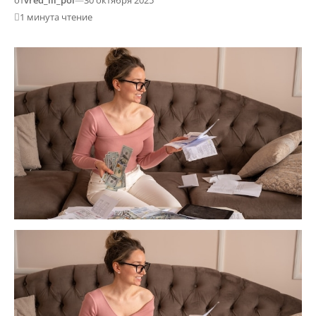
от
vred_ili_pol
—
30 октября 2025
1 минута чтение