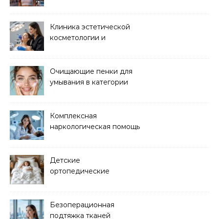
хорошей цене
Клиника эстетической
косметологии и
аппаратных процедур
Очищающие пенки для
умывания в категории
основного ухода
Комплексная
наркологическая помощь
и детоксикация
Детские
ортопедические
матрасы для здорового
сна
Безоперационная
подтяжка тканей