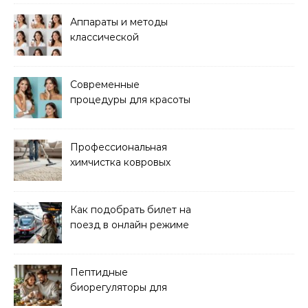
лифтинга
Аппараты и методы
классической
электроэпиляции Apilus
Современные
процедуры для красоты
и здоровья кожи
Профессиональная
химчистка ковровых
покрытий на дому
Как подобрать билет на
поезд в онлайн режиме
Пептидные
биорегуляторы для
восстановления