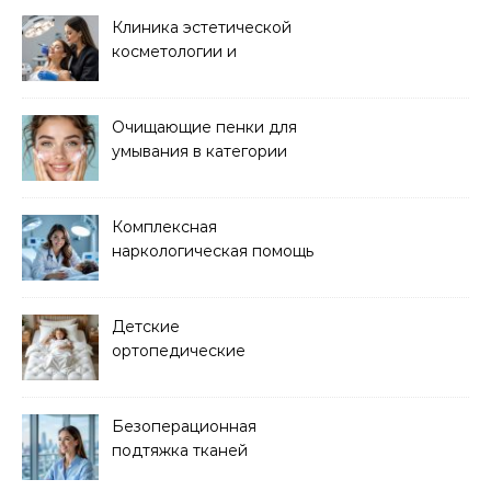
Клиника эстетической
косметологии и
аппаратных процедур
Очищающие пенки для
умывания в категории
основного ухода
Комплексная
наркологическая помощь
и детоксикация
Детские
ортопедические
матрасы для здорового
сна
Безоперационная
подтяжка тканей
методом лазерного