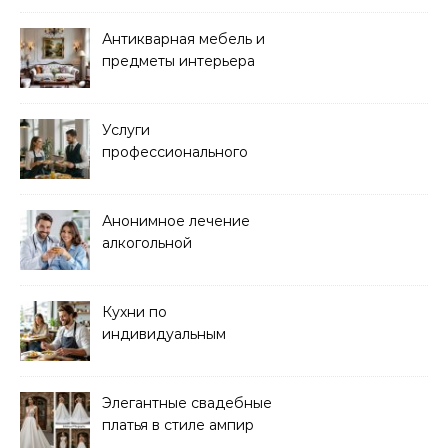
организма
Антикварная мебель и
предметы интерьера
Услуги
профессионального
кейтеринга для
мероприятий любого
формата
Анонимное лечение
алкогольной
зависимости в клинике
Кухни по
индивидуальным
размерам
Элегантные свадебные
платья в стиле ампир