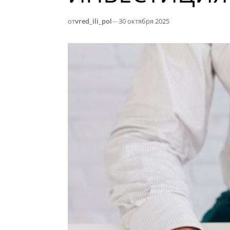
от
vred_ili_pol
—
30 октября 2025