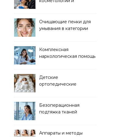
косметологии и
аппаратных процедур
Очищающие пенки для
умывания в категории
основного ухода
Комплексная
наркологическая помощь
и детоксикация
Детские
ортопедические
матрасы для здорового
сна
Безоперационная
подтяжка тканей
методом лазерного
лифтинга
Аппараты и методы