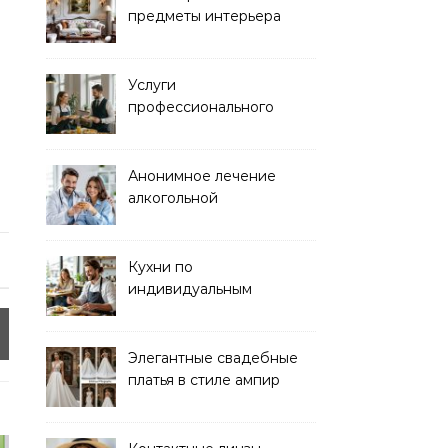
предметы интерьера
Услуги
профессионального
кейтеринга для
мероприятий любого
формата
Анонимное лечение
алкогольной
зависимости в клинике
Кухни по
индивидуальным
размерам
Элегантные свадебные
платья в стиле ампир