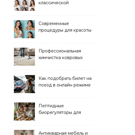
классической
электроэпиляции Apilus
Современные
процедуры для красоты
и здоровья кожи
Профессиональная
химчистка ковровых
покрытий на дому
Как подобрать билет на
поезд в онлайн режиме
Пептидные
биорегуляторы для
восстановления
организма
Антикварная мебель и