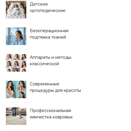
Детские
ортопедические
матрасы для здорового
сна
Безоперационная
подтяжка тканей
методом лазерного
лифтинга
Аппараты и методы
классической
электроэпиляции Apilus
Современные
процедуры для красоты
и здоровья кожи
Профессиональная
химчистка ковровых
покрытий на дому