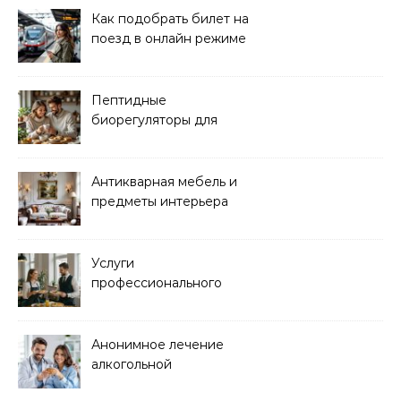
Как подобрать билет на
поезд в онлайн режиме
Пептидные
биорегуляторы для
восстановления
организма
Антикварная мебель и
предметы интерьера
Услуги
профессионального
кейтеринга для
мероприятий любого
формата
Анонимное лечение
алкогольной
зависимости в клинике