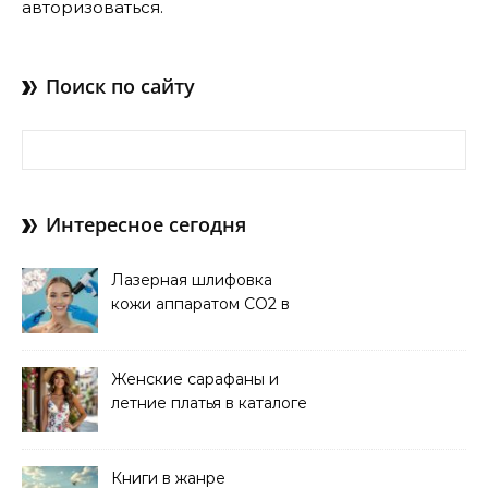
авторизоваться
.
Поиск по сайту
Найти:
Интересное сегодня
Лазерная шлифовка
кожи аппаратом CO2 в
клинике
Женские сарафаны и
летние платья в каталоге
Книги в жанре