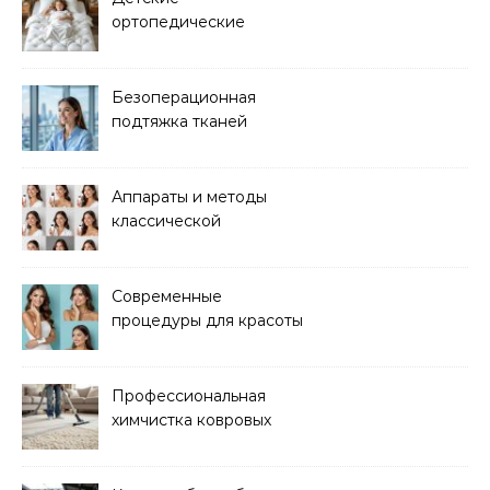
ортопедические
матрасы для здорового
сна
Безоперационная
подтяжка тканей
методом лазерного
лифтинга
Аппараты и методы
классической
электроэпиляции Apilus
Современные
процедуры для красоты
и здоровья кожи
Профессиональная
химчистка ковровых
покрытий на дому