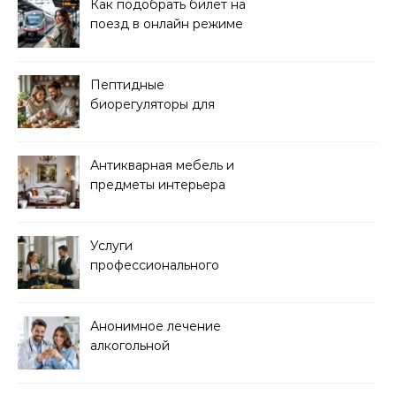
Как подобрать билет на
поезд в онлайн режиме
Пептидные
биорегуляторы для
восстановления
организма
Антикварная мебель и
предметы интерьера
Услуги
профессионального
кейтеринга для
мероприятий любого
формата
Анонимное лечение
алкогольной
зависимости в клинике