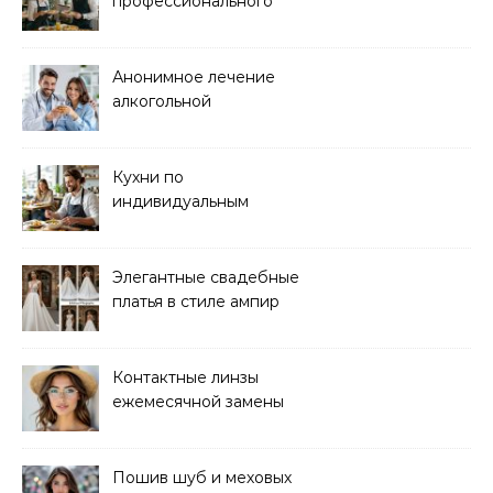
профессионального
кейтеринга для
мероприятий любого
формата
Анонимное лечение
алкогольной
зависимости в клинике
Кухни по
индивидуальным
размерам
Элегантные свадебные
платья в стиле ампир
Контактные линзы
ежемесячной замены
для коррекции зрения
Пошив шуб и меховых