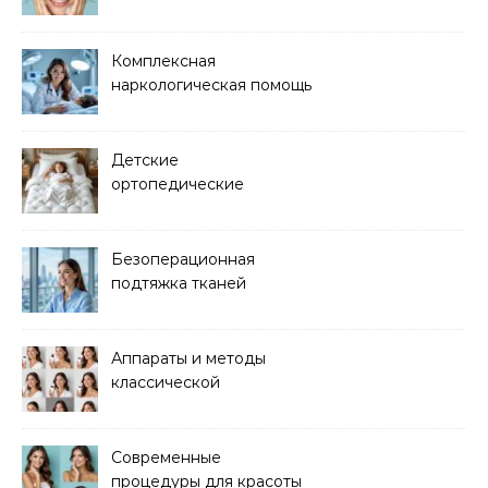
основного ухода
Комплексная
наркологическая помощь
и детоксикация
Детские
ортопедические
матрасы для здорового
сна
Безоперационная
подтяжка тканей
методом лазерного
лифтинга
Аппараты и методы
классической
электроэпиляции Apilus
Современные
процедуры для красоты