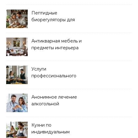
Пептидные
биорегуляторы для
восстановления
организма
Антикварная мебель и
предметы интерьера
Услуги
профессионального
кейтеринга для
мероприятий любого
формата
Анонимное лечение
алкогольной
зависимости в клинике
Кухни по
индивидуальным