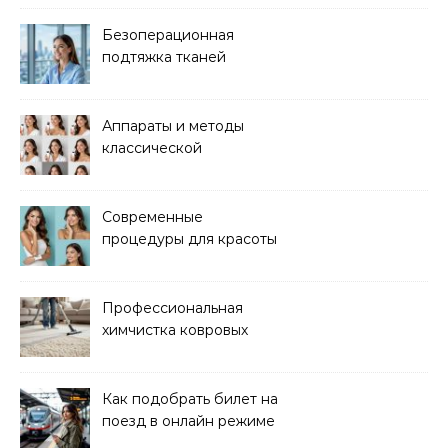
сна
Безоперационная
подтяжка тканей
методом лазерного
лифтинга
Аппараты и методы
классической
электроэпиляции Apilus
Современные
процедуры для красоты
и здоровья кожи
Профессиональная
химчистка ковровых
покрытий на дому
Как подобрать билет на
поезд в онлайн режиме