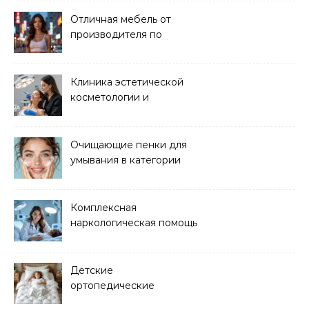
Отличная мебель от
производителя по
хорошей цене
Клиника эстетической
косметологии и
аппаратных процедур
Очищающие пенки для
умывания в категории
основного ухода
Комплексная
наркологическая помощь
и детоксикация
Детские
ортопедические
матрасы для здорового