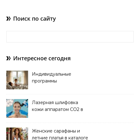
Поиск по сайту
Найти:
Интересное сегодня
Индивидуальные
программы
оздоровления и
восстановления
здоровья пациентов
Лазерная шлифовка
кожи аппаратом CO2 в
клинике
Женские сарафаны и
летние платья в каталоге