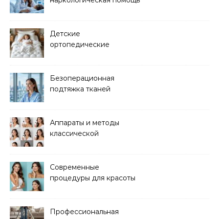
и детоксикация
Детские
ортопедические
матрасы для здорового
сна
Безоперационная
подтяжка тканей
методом лазерного
лифтинга
Аппараты и методы
классической
электроэпиляции Apilus
Современные
процедуры для красоты
и здоровья кожи
Профессиональная