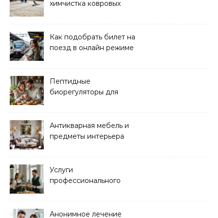
химчистка ковровых
покрытий на дому
Как подобрать билет на
поезд в онлайн режиме
Пептидные
биорегуляторы для
восстановления
организма
Антикварная мебель и
предметы интерьера
Услуги
профессионального
кейтеринга для
мероприятий любого
формата
Анонимное лечение