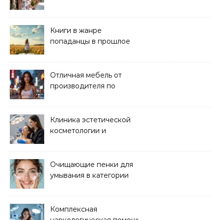
Книги в жанре
попаданцы в прошлое
читать онлайн
Отличная мебель от
производителя по
хорошей цене
Клиника эстетической
косметологии и
аппаратных процедур
Очищающие пенки для
умывания в категории
основного ухода
Комплексная
наркологическая помощь