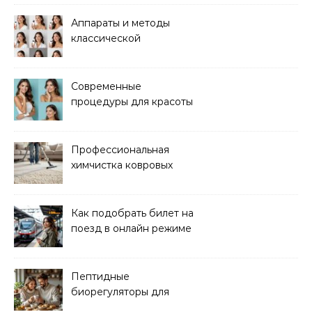
лифтинга
Аппараты и методы
классической
электроэпиляции Apilus
Современные
процедуры для красоты
и здоровья кожи
Профессиональная
химчистка ковровых
покрытий на дому
Как подобрать билет на
поезд в онлайн режиме
Пептидные
биорегуляторы для
восстановления