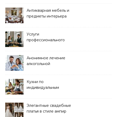
организма
Антикварная мебель и
предметы интерьера
Услуги
профессионального
кейтеринга для
мероприятий любого
формата
Анонимное лечение
алкогольной
зависимости в клинике
Кухни по
индивидуальным
размерам
Элегантные свадебные
платья в стиле ампир