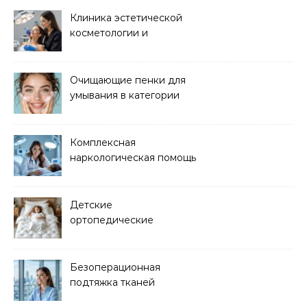
Клиника эстетической
косметологии и
аппаратных процедур
Очищающие пенки для
умывания в категории
основного ухода
Комплексная
наркологическая помощь
и детоксикация
Детские
ортопедические
матрасы для здорового
сна
Безоперационная
подтяжка тканей
методом лазерного