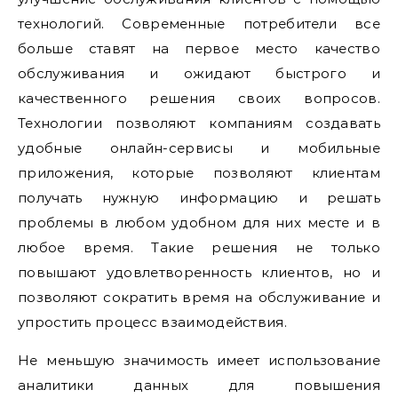
технологий. Современные потребители все
больше ставят на первое место качество
обслуживания и ожидают быстрого и
качественного решения своих вопросов.
Технологии позволяют компаниям создавать
удобные онлайн-сервисы и мобильные
приложения, которые позволяют клиентам
получать нужную информацию и решать
проблемы в любом удобном для них месте и в
любое время. Такие решения не только
повышают удовлетворенность клиентов, но и
позволяют сократить время на обслуживание и
упростить процесс взаимодействия.
Не меньшую значимость имеет использование
аналитики данных для повышения