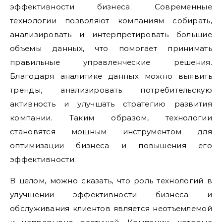
эффективности бизнеса. Современные
технологии позволяют компаниям собирать,
анализировать и интерпретировать большие
объемы данных, что помогает принимать
правильные управленческие решения.
Благодаря аналитике данных можно выявить
тренды, анализировать потребительскую
активность и улучшать стратегию развития
компании. Таким образом, технологии
становятся мощным инструментом для
оптимизации бизнеса и повышения его
эффективности.
В целом, можно сказать, что роль технологий в
улучшении эффективности бизнеса и
обслуживания клиентов является неотъемлемой