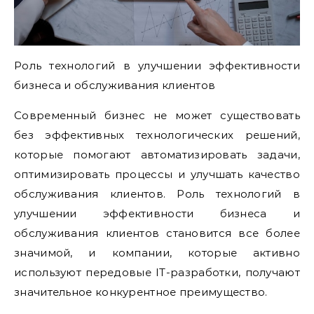
Роль технологий в улучшении эффективности
бизнеса и обслуживания клиентов
Современный бизнес не может существовать
без эффективных технологических решений,
которые помогают автоматизировать задачи,
оптимизировать процессы и улучшать качество
обслуживания клиентов. Роль технологий в
улучшении эффективности бизнеса и
обслуживания клиентов становится все более
значимой, и компании, которые активно
используют передовые IT-разработки, получают
значительное конкурентное преимущество.