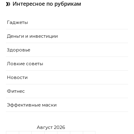
Интересное по рубрикам
Гаджеты
Деньги и инвестиции
Здоровье
Ловкие советы
Новости
Фитнес
Эффективные маски
Август 2026