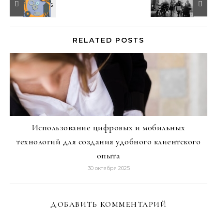
RELATED POSTS
Использование цифровых и мобильных
технологий для создания удобного клиентского
опыта
30 октября 2025
ДОБАВИТЬ КОММЕНТАРИЙ