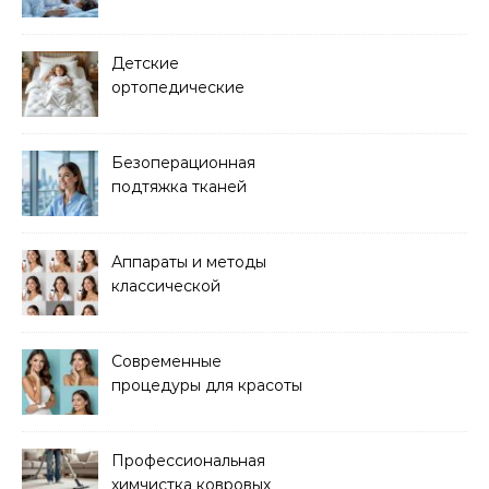
и детоксикация
Детские
ортопедические
матрасы для здорового
сна
Безоперационная
подтяжка тканей
методом лазерного
лифтинга
Аппараты и методы
классической
электроэпиляции Apilus
Современные
процедуры для красоты
и здоровья кожи
Профессиональная
химчистка ковровых