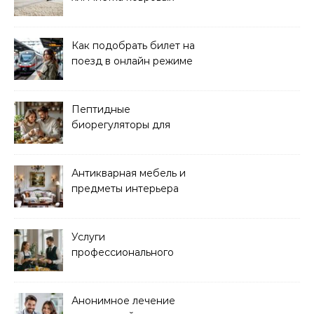
покрытий на дому
Как подобрать билет на
поезд в онлайн режиме
Пептидные
биорегуляторы для
восстановления
организма
Антикварная мебель и
предметы интерьера
Услуги
профессионального
кейтеринга для
мероприятий любого
формата
Анонимное лечение