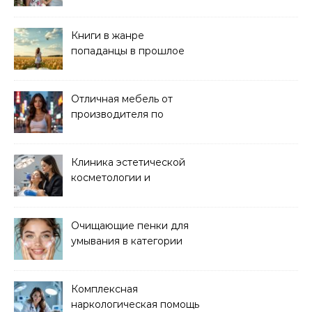
Книги в жанре
попаданцы в прошлое
читать онлайн
Отличная мебель от
производителя по
хорошей цене
Клиника эстетической
косметологии и
аппаратных процедур
Очищающие пенки для
умывания в категории
основного ухода
Комплексная
наркологическая помощь