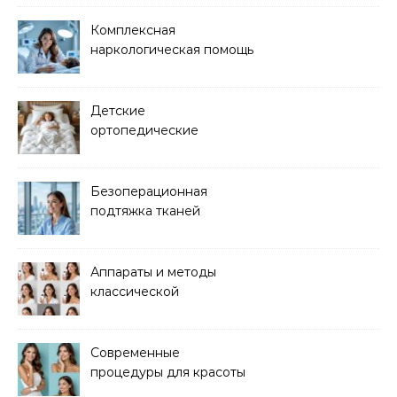
Комплексная
наркологическая помощь
и детоксикация
Детские
ортопедические
матрасы для здорового
сна
Безоперационная
подтяжка тканей
методом лазерного
лифтинга
Аппараты и методы
классической
электроэпиляции Apilus
Современные
процедуры для красоты
и здоровья кожи