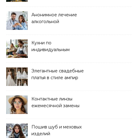
кейтеринга для
мероприятий любого
формата
Анонимное лечение
алкогольной
зависимости в клинике
Кухни по
индивидуальным
размерам
Элегантные свадебные
платья в стиле ампир
Контактные линзы
ежемесячной замены
для коррекции зрения
Пошив шуб и меховых
изделий