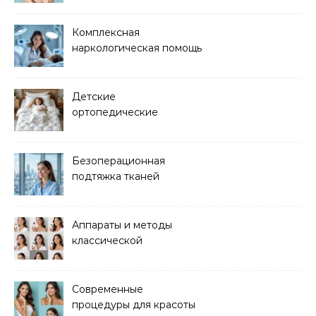
Комплексная
наркологическая помощь
и детоксикация
Детские
ортопедические
матрасы для здорового
сна
Безоперационная
подтяжка тканей
методом лазерного
лифтинга
Аппараты и методы
классической
электроэпиляции Apilus
Современные
процедуры для красоты