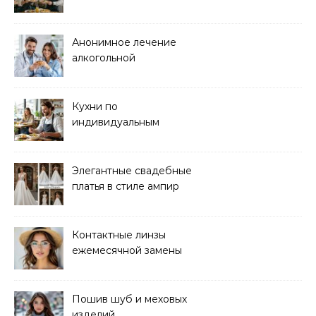
кейтеринга для
мероприятий любого
формата
Анонимное лечение
алкогольной
зависимости в клинике
Кухни по
индивидуальным
размерам
Элегантные свадебные
платья в стиле ампир
Контактные линзы
ежемесячной замены
для коррекции зрения
Пошив шуб и меховых
изделий