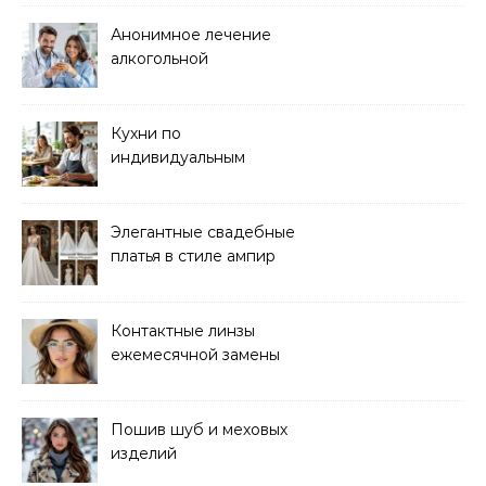
мероприятий любого
формата
Анонимное лечение
алкогольной
зависимости в клинике
Кухни по
индивидуальным
размерам
Элегантные свадебные
платья в стиле ампир
Контактные линзы
ежемесячной замены
для коррекции зрения
Пошив шуб и меховых
изделий