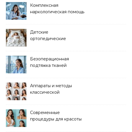
Комплексная
наркологическая помощь
и детоксикация
Детские
ортопедические
матрасы для здорового
сна
Безоперационная
подтяжка тканей
методом лазерного
лифтинга
Аппараты и методы
классической
электроэпиляции Apilus
Современные
процедуры для красоты
и здоровья кожи