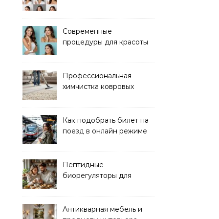
электроэпиляции Apilus
Современные
процедуры для красоты
и здоровья кожи
Профессиональная
химчистка ковровых
покрытий на дому
Как подобрать билет на
поезд в онлайн режиме
Пептидные
биорегуляторы для
восстановления
организма
Антикварная мебель и