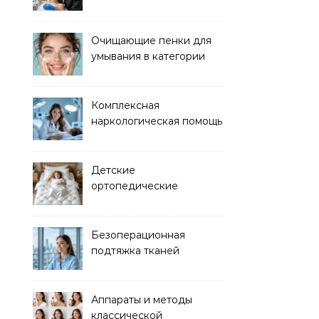
аппаратных процедур
Очищающие пенки для
умывания в категории
основного ухода
Комплексная
наркологическая помощь
и детоксикация
Детские
ортопедические
матрасы для здорового
сна
Безоперационная
подтяжка тканей
методом лазерного
лифтинга
Аппараты и методы
классической