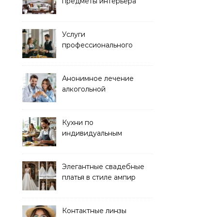
предметы интерьера
Услуги
профессионального
кейтеринга для
мероприятий любого
формата
Анонимное лечение
алкогольной
зависимости в клинике
Кухни по
индивидуальным
размерам
Элегантные свадебные
платья в стиле ампир
Контактные линзы