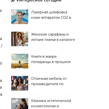
Лазерная шлифовка
кожи аппаратом CO2 в
клинике
Женские сарафаны и
я
летние платья в каталоге
/
Книги в жанре
попаданцы в прошлое
до
читать онлайн
Отличная мебель от
я
производителя по
я
хорошей цене
а
Клиника эстетической
косметологии и