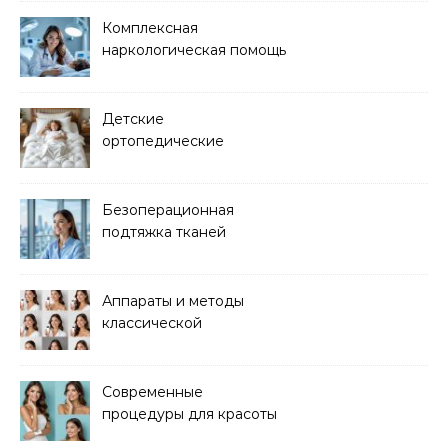
Комплексная
наркологическая помощь
и детоксикация
Детские
ортопедические
матрасы для здорового
сна
Безоперационная
подтяжка тканей
методом лазерного
лифтинга
Аппараты и методы
классической
электроэпиляции Apilus
Современные
процедуры для красоты
и здоровья кожи