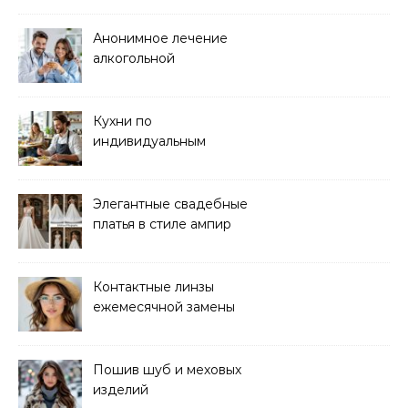
мероприятий любого
формата
Анонимное лечение
алкогольной
зависимости в клинике
Кухни по
индивидуальным
размерам
Элегантные свадебные
платья в стиле ампир
Контактные линзы
ежемесячной замены
для коррекции зрения
Пошив шуб и меховых
изделий